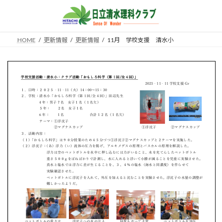
コ
ナ
ン
ビ
テ
ゲ
ン
ー
HOME
更新情報
更新情報
11月 学校支援 清水小
ツ
シ
へ
ョ
ス
ン
キ
に
ッ
移
プ
動