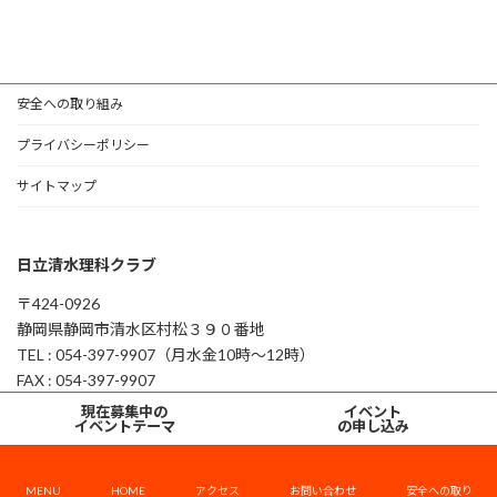
安全への取り組み
プライバシーポリシー
サイトマップ
日立清水理科クラブ
〒424-0926
静岡県静岡市清水区村松３９０番地
TEL : 054-397-9907（月水金10時～12時）
FAX : 054-397-9907
グ
グ
現在募集中の
イベント
ル
ル
イベントテーマ
の申し込み
ー
ー
プ
プ
リ
リ
MENU
HOME
アクセス
お問い合わせ
安全への取り