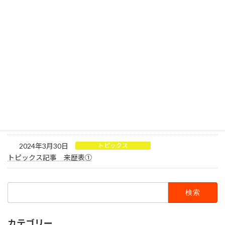
2026年2月1日
更新情報
2月 理科クラブ便り第168号（2026年2月1日）
2024年8月12日
更新情報
8月3日 清水ロータリークラブからの支援金授与式
2024年6月26日
更新情報
6月 親切会から支援金受領
2024年5月1日
更新情報
再掲 ジュニアサポーター募集中
2024年3月30日
トピックス
トピックス記事 来歴表①
検
索:
カテゴリー