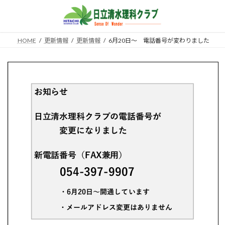
コ
ナ
ン
ビ
テ
ゲ
ン
ー
HOME
更新情報
更新情報
6月20日～ 電話番号が変わりました
ツ
シ
へ
ョ
ス
ン
キ
に
ッ
移
プ
動