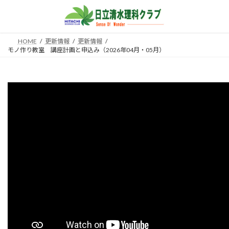
コ
ナ
ン
ビ
テ
ゲ
ン
ー
HOME
更新情報
更新情報
ツ
シ
モノ作り教室 講座計画と申込み（2026年04月・05月）
へ
ョ
ス
ン
キ
に
ッ
移
プ
動