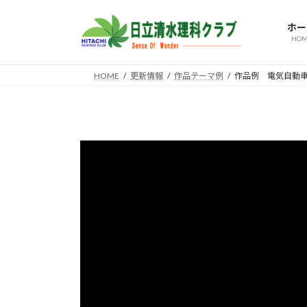
コ
ナ
ン
ビ
ホー
テ
ゲ
HOM
ン
ー
ツ
シ
HOME
更新情報
作品テーマ例
作品例 電気自動車
へ
ョ
ス
ン
キ
に
ッ
移
プ
動