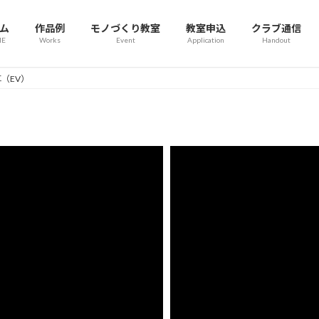
ム
作品例
モノづくり教室
教室申込
クラブ通信
E
Works
Event
Application
Handout
（EV）