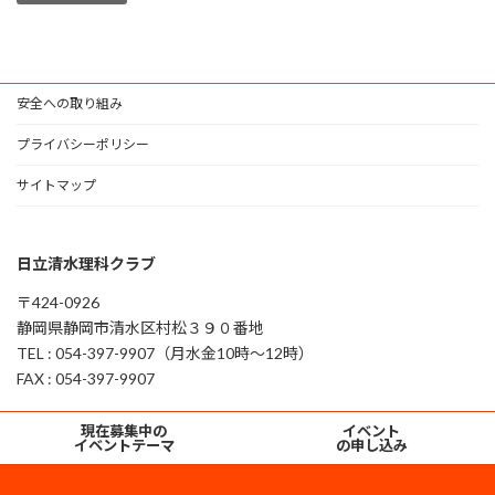
安全への取り組み
プライバシーポリシー
サイトマップ
日立清水理科クラブ
〒424-0926
静岡県静岡市清水区村松３９０番地
TEL : 054-397-9907（月水金10時～12時）
FAX : 054-397-9907
グ
グ
現在募集中の
イベント
ル
ル
イベントテーマ
の申し込み
ー
ー
プ
プ