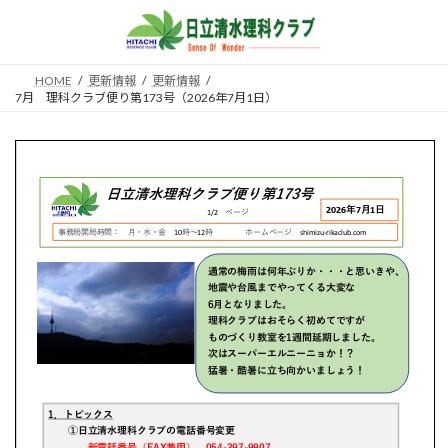
コ
ナ
ン
ビ
テ
ゲ
ン
ー
HOME
更新情報
更新情報
ツ
シ
7月 理科クラブ便り第173号（2026年7月1日）
へ
ョ
ス
ン
キ
に
ッ
移
プ
動