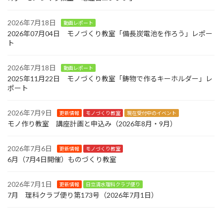
2026年7月18日
動画レポート
2026年07月04日 モノづくり教室「備長炭電池を作ろう」レポー
ト
2026年7月18日
動画レポート
2025年11月22日 モノづくり教室「鋳物で作るキーホルダー」レ
ポート
2026年7月9日
更新情報
モノづくり教室
現在受付中のイベント
モノ作り教室 講座計画と申込み（2026年8月・9月）
2026年7月6日
更新情報
モノづくり教室
6月（7月4日開催）ものづくり教室
2026年7月1日
更新情報
日立清水理科クラブ便り
7月 理科クラブ便り第173号（2026年7月1日）