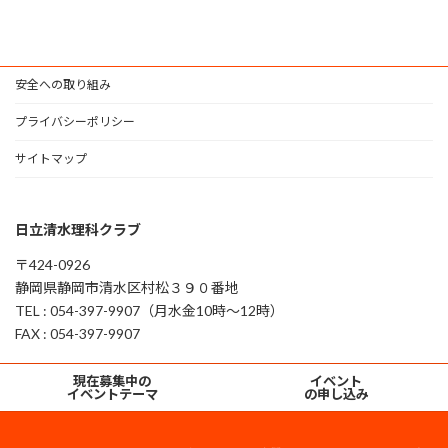
安全への取り組み
プライバシーポリシー
サイトマップ
日立清水理科クラブ
〒424-0926
静岡県静岡市清水区村松３９０番地
TEL : 054-397-9907（月水金10時～12時）
FAX : 054-397-9907
グ
グ
現在募集中の
イベント
ル
ル
イベントテーマ
の申し込み
ー
ー
プ
プ
Copyright © 日立清水理科クラブ All Rights Reserved.