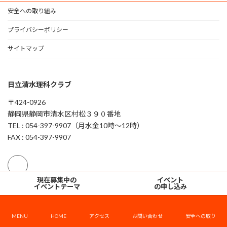
安全への取り組み
プライバシーポリシー
サイトマップ
日立清水理科クラブ
〒424-0926
静岡県静岡市清水区村松３９０番地
TEL : 054-397-9907（月水金10時～12時）
FAX : 054-397-9907
グ
グ
現在募集中の
イベント
ル
ル
イベントテーマ
の申し込み
Copyright © 日立清水理科クラブ All Rights Reserved.
ー
ー
プ
プ
リ
リ
MENU
HOME
アクセス
お問い合わせ
安全への取り
ン
ン