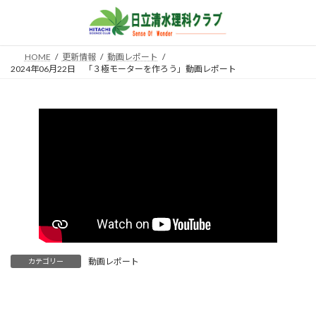
コ
ナ
ン
ビ
テ
ゲ
ン
ー
HOME
更新情報
動画レポート
ツ
シ
2024年06月22日 「３極モーターを作ろう」動画レポート
へ
ョ
ス
ン
キ
に
ッ
移
プ
動
動画レポート
カテゴリー